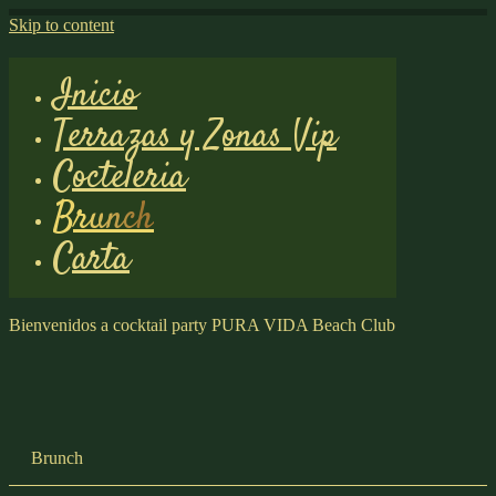
Skip to content
Inicio
Terrazas y Zonas Vip
Cocteleria
Brunch
Carta
Bienvenidos a
cocktail
party
PURA VIDA
Beach Club
Brunch
Deléitate con un surtido irresistible de platos dulces y salados