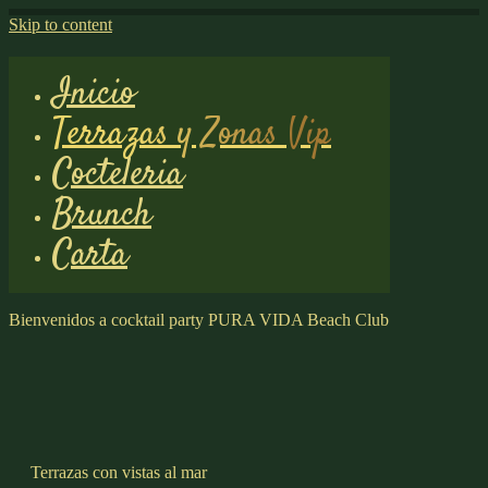
Skip to content
Inicio
Terrazas y Zonas Vip
Cocteleria
Brunch
Carta
Bienvenidos a
cocktail
party
PURA VIDA
Beach Club
Terrazas con vistas al mar